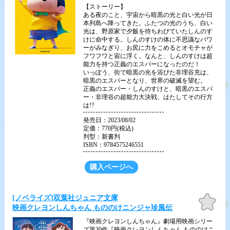
【ストーリー】
ある夜のこと、宇宙から暗黒の光と白い光が日
本列島へ降ってきた。ふたつの光のうち、白い
光は、野原家で夕飯を待ちわびていたしんのす
けに命中する。しんのすけの体に不思議なパワ
ーがみなぎり、お尻に力をこめるとオモチャが
フワフワと宙に浮く。なんと、しんのすけは超
能力を持つ正義のエスパーになったのだ！
いっぽう、街で暗黒の光を浴びた非理谷充は、
暗黒のエスパーとなり、世界の破滅を望む。
正義のエスパー・しんのすけと、暗黒のエスパ
ー・非理谷の超能力大決戦、はたしてその行方
は!?
発売日：2023/08/02
定価：770円(税込)
判型：新書判
ISBN：9784575246551
購入ページへ
お気
[ノベライズ]双葉社ジュニア文庫
に入
映画クレヨンしんちゃん もののけニンジャ珍風伝
り
『映画クレヨンしんちゃん』劇場用映画シリー
ズ第30作『映画クレヨンしんちゃん もののけニ