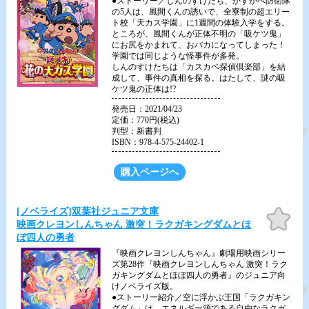
●ストーリー／しんのすけたち、かすかべ防衛隊
の5人は、風間くんの誘いで、全寮制の超エリー
ト校「天カス学園」に1週間の体験入学をする。
ところが、風間くんが正体不明の「吸ケツ鬼」
にお尻をかまれて、おバカになってしまった！
学園では同じような怪事件が多発。
しんのすけたちは「カスカベ探偵倶楽部」を結
成して、事件の真相を探る。はたして、謎の吸
ケツ鬼の正体は!?
発売日：2021/04/23
定価：770円(税込)
判型：新書判
ISBN：978-4-575-24402-1
購入ページへ
[ノベライズ]双葉社ジュニア文庫
お気
に入
映画クレヨンしんちゃん 激突！ラクガキングダムとほ
り
ぼ四人の勇者
『映画クレヨンしんちゃん』劇場用映画シリー
ズ第28作『映画クレヨンしんちゃん 激突！ラク
ガキングダムとほぼ四人の勇者』のジュニア向
けノベライズ版。
●ストーリー紹介／空に浮かぶ王国「ラクガキン
グダム」は、エネルギー源である自由なラクガ