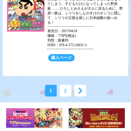
てしまう。子どもだけになってしまった野原
家......。ひろしとみさえが大人に戻るために、野
原一家は、シリリをしんのすけのオシリに隠し
て、シリリの父親を探しに日本縦断の旅へ出
る！
発売日：2017/04/18
価格：770円(税込)
判型：新書判
ISBN：978-4-575-24031-3
購入ページ
1
2