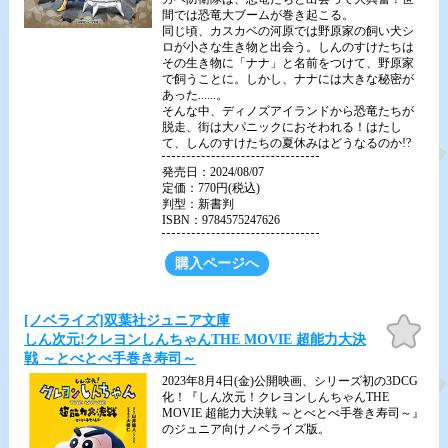
間では恐竜大ブームが巻き起こる。
同じ頃、カスカベの河原では野原家の飼い犬シ
ロが小さな生き物と出会う。しんのすけたちは
その生き物に「ナナ」と名前をつけて、野原家
で飼うことに。しかし、ナナには大きな秘密が
あった......。
そんな中、ディノズアイランドから恐竜たちが
脱走、街は大パニックにおそわれる！はたし
て、しんのすけたちの夏休みはどうなるのか!?
発売日：2024/08/07
定価：770円(税込)
判型：新書判
ISBN：9784575247626
購入ページへ
[ノベライズ]双葉社ジュニア文庫
お気
に入
しん次元!クレヨンしんちゃんTHE MOVIE 超能力大決
り
戦 ～とべとべ手巻き寿司～
2023年8月4日(金)公開映画、シリーズ初の3DCG
化！『しん次元！クレヨンしんちゃんTHE
MOVIE 超能力大決戦 ～とべとべ手巻き寿司～』
のジュニア向けノベライズ版。