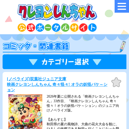
[ノベライズ]双葉社ジュニア文庫
お気
に入
映画クレヨンしんちゃん 奇々怪々! オラの妖怪バケ～シ
り
ョン
2026年夏に公開される「映画クレヨンしんちゃ
ん」33作目、『映画クレヨンしんちゃん 奇々
怪々！オラの妖怪バケ～ション』のジュニア向
けノベライズ版。
【あらすじ】
秋田県の夏の風物詩、大曲の花火大会を観に、
ひろしの故郷である秋田へ行くことになった野