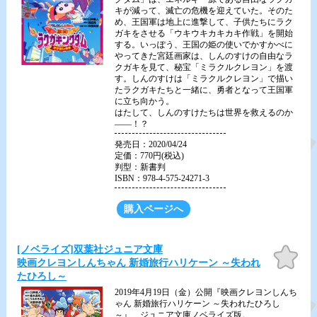
キが減って、滅亡の危機を迎えていた。そのた
め、王国軍は地上に進撃して、子供たちにラク
ガキをさせる「ウキウキカキカキ作戦」を開始
する。いっぽう、王国の姫の使いでかすかべに
やってきた宮廷画家は、しんのすけの自由なラ
クガキを見て、秘宝「ミラクルクレヨン」を渡
す。しんのすけは「ミラクルクレヨン」で描い
たラクガキたちと一緒に、勇者となって王国軍
に立ち向かう。
はたして、しんのすけたちは世界を救えるのか
――！？
発売日：2020/04/24
定価：770円(税込)
判型：新書判
ISBN：978-4-575-24271-3
購入ページへ
[ノベライズ]双葉社ジュニア文庫
お気
に入
映画クレヨンしんちゃん 新婚旅行ハリケーン ～失われ
り
たひろし～
2019年4月19日（金）公開『映画クレヨンしんち
ゃん 新婚旅行ハリケーン ～失われたひろし
～』、ジュニア文庫ノベライズ版。