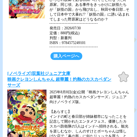
原家。同じ頃、ある事件をきっかけに妖怪たち
が「妖怪の国」から飛び出し、秋田や春日部...そ
して日本中で大暴れ!?「妖怪の国」に誘い込まれ
てしまった野原家はどうなるのか？
発売日：2026/07/30
定価：880円(税込)
判型：新書判
ISBN：9784575249101
購入ページへ
[ノベライズ]双葉社ジュニア文庫
お気
に入
映画クレヨンしんちゃん 超華麗！灼熱のカスカベダン
り
サーズ
2025年8月8日(金)公開「映画クレヨンしんちゃん
超華麗！灼熱のカスカベダンサーズ」ジュニア
向けノベライズ版。
【あらすじ】
インドの町と春日部が姉妹都市になったことを
記念して開かれたエンタメフェス。優勝したカ
スカベ防衛隊の5人はインドへ招待される。観光
を楽しむなか、しんのすけとボーちゃんは怪し
げな店で「鼻の形」に似たリュックを買う。と