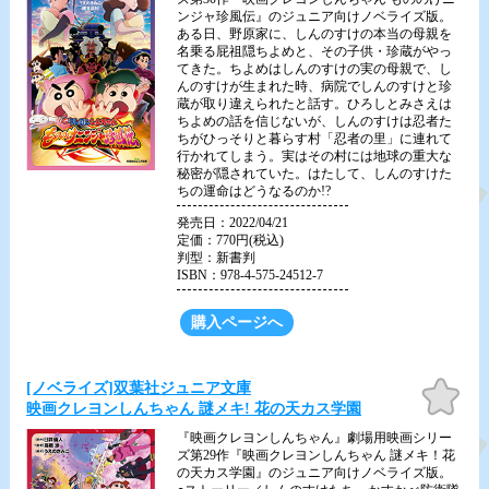
ンジャ珍風伝』のジュニア向けノベライズ版。
ある日、野原家に、しんのすけの本当の母親を
名乗る屁祖隠ちよめと、その子供・珍蔵がやっ
てきた。ちよめはしんのすけの実の母親で、し
んのすけが生まれた時、病院でしんのすけと珍
蔵が取り違えられたと話す。ひろしとみさえは
ちよめの話を信じないが、しんのすけは忍者た
ちがひっそりと暮らす村「忍者の里」に連れて
行かれてしまう。実はその村には地球の重大な
秘密が隠されていた。はたして、しんのすけた
ちの運命はどうなるのか!?
発売日：2022/04/21
定価：770円(税込)
判型：新書判
ISBN：978-4-575-24512-7
購入ページへ
お気
[ノベライズ]双葉社ジュニア文庫
に入
映画クレヨンしんちゃん 謎メキ! 花の天カス学園
り
『映画クレヨンしんちゃん』劇場用映画シリー
ズ第29作『映画クレヨンしんちゃん 謎メキ！花
の天カス学園』のジュニア向けノベライズ版。