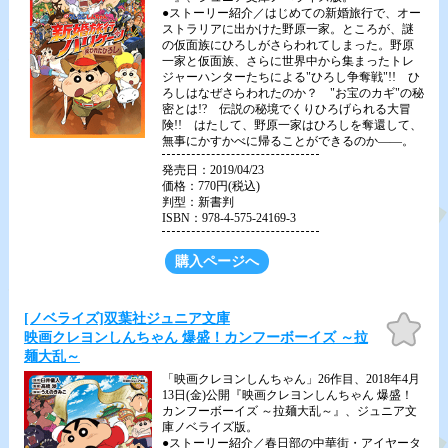
●ストーリー紹介／はじめての新婚旅行で、オー
ストラリアに出かけた野原一家。ところが、謎
の仮面族にひろしがさらわれてしまった。野原
一家と仮面族、さらに世界中から集まったトレ
ジャーハンターたちによる"ひろし争奪戦"!! ひ
ろしはなぜさらわれたのか？ "お宝のカギ"の秘
密とは!? 伝説の秘境でくりひろげられる大冒
険!! はたして、野原一家はひろしを奪還して、
無事にかすかべに帰ることができるのか――。
発売日：2019/04/23
価格：770円(税込)
判型：新書判
ISBN：978-4-575-24169-3
購入ページへ
[ノベライズ]双葉社ジュニア文庫
お気
に入
映画クレヨンしんちゃん 爆盛！カンフーボーイズ ～拉
り
麺大乱～
「映画クレヨンしんちゃん」26作目、2018年4月
13日(金)公開『映画クレヨンしんちゃん 爆盛！
カンフーボーイズ ～拉麺大乱～』、ジュニア文
庫ノベライズ版。
●ストーリー紹介／春日部の中華街・アイヤータ