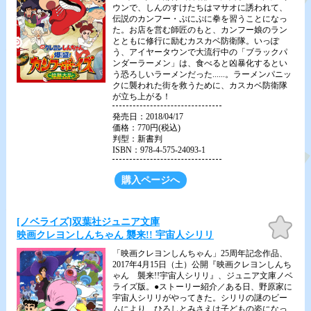
ウンで、しんのすけたちはマサオに誘われて、
伝説のカンフー・ぷにぷに拳を習うことになっ
た。お店を営む師匠のもと、カンフー娘のラン
とともに修行に励むカスカベ防衛隊。いっぽ
う、アイヤータウンで大流行中の「ブラックパ
ンダーラーメン」は、食べると凶暴化するとい
う恐ろしいラーメンだった......。ラーメンパニッ
クに襲われた街を救うために、カスカベ防衛隊
が立ち上がる！
発売日：2018/04/17
価格：770円(税込)
判型：新書判
ISBN：978-4-575-24093-1
購入ページへ
お気
[ノベライズ]双葉社ジュニア文庫
に入
映画クレヨンしんちゃん 襲来!! 宇宙人シリリ
り
「映画クレヨンしんちゃん」25周年記念作品、
2017年4月15日（土）公開『映画クレヨンしんち
ゃん 襲来!!宇宙人シリリ』、ジュニア文庫ノベ
ライズ版。●ストーリー紹介／ある日、野原家に
宇宙人シリリがやってきた。シリリの謎のビー
ムにより、ひろしとみさえは子どもの姿になっ