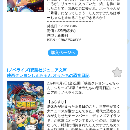
ころが、リュックに入っていた「紙」を鼻に差
したことで、邪悪な力に導かれ、ボーちゃんが
「暴君」になってしまう！しんのすけたちはボ
ーちゃんを止めることができるのか？
発売日：2025/08/06
定価：825円(税込)
判型：新書判
ISBN：9784575248395
購入ページへ
お気
[ノベライズ]双葉社ジュニア文庫
に入
映画クレヨンしんちゃん オラたちの恐竜日記
り
2024年8月9日(金)公開「映画クレヨンしんちゃ
ん」シリーズ31弾『オラたちの恐竜日記』ジュ
ニア向けノベライズ版。
【あらすじ】
夏休みが始まったある日のこと、世界中が驚く
大ニュースが飛びこんできた。現代に恐竜をよ
みがえらせたテーマパーク「ディノズアイラン
ド」が東京にオープンするというのだ。念願か
なって、特別に招待されたしんのすけたちカス
カベ防衛隊は、恐竜たちと出会って大興奮！世