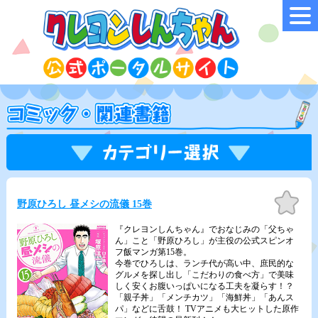
お気
野原ひろし 昼メシの流儀 15巻
に入
り
『クレヨンしんちゃん』でおなじみの「父ちゃ
ん」こと「野原ひろし」が主役の公式スピンオ
フ飯マンガ第15巻。
今巻でひろしは、ランチ代が高い中、庶民的な
グルメを探し出し「こだわりの食べ方」で美味
しく安くお腹いっぱいになる工夫を凝らす！？
「親子丼」「メンチカツ」「海鮮丼」「あんス
パ」などに舌鼓！ TVアニメも大ヒットした原作