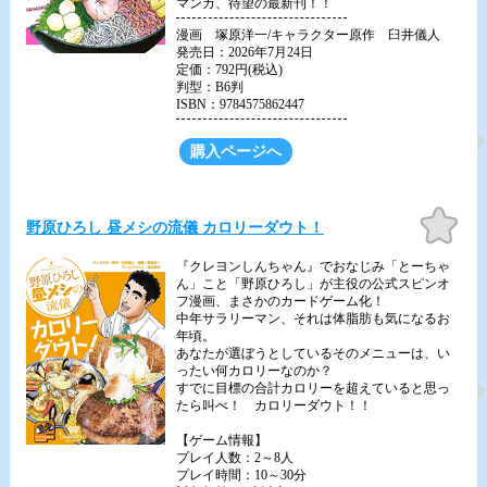
マンガ、待望の最新刊！！
漫画 塚原洋一/キャラクター原作 臼井儀人
発売日：2026年7月24日
定価：792円(税込)
判型：B6判
ISBN：9784575862447
購入ページへ
お気
野原ひろし 昼メシの流儀 カロリーダウト！
に入
り
『クレヨンしんちゃん』でおなじみ「とーちゃ
ん」こと「野原ひろし」が主役の公式スピンオ
フ漫画、まさかのカードゲーム化！
中年サラリーマン、それは体脂肪も気になるお
年頃。
あなたが選ぼうとしているそのメニューは、い
ったい何カロリーなのか？
すでに目標の合計カロリーを超えていると思っ
たら叫べ！ カロリーダウト！！
【ゲーム情報】
プレイ人数：2～8人
プレイ時間：10～30分