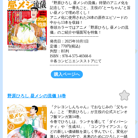
『野原ひろし 昼メシの流儀』待望のアニメ化を
記念して、一冊丸ごと、主役の"とーちゃん"と旨
い昼メシで埋め尽くし！
アニメ化に使用された24本の原作エピソードの
中から13本を収録！
巻頭カラーではアニメ「野原ひろし 昼メシの流
儀」のご紹介や場面写を特集！
発売日：2025年10月1日
定価：770円(税込)
判型：B5判
ISBN：978-4-575-46568-6
※各コンビニエンスストアにて
購入ページへ
お気
野原ひろし 昼メシの流儀 14巻
に入
り
『クレヨンしんちゃん』でおなじみの「父ちゃ
ん」こと「野原ひろし」が主役の公式スピンオ
フ飯マンガ第14巻。
今巻でひろしは、ランチを通して「ダイバーシ
ティ」や「生成AI」、「コンプライアンス」な
どの新しい価値観を楽しく学んでいく。変化が
激しい時代の中で、未来のためにひろしと一緒