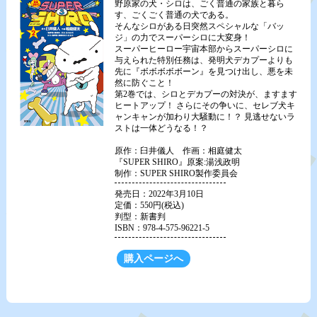
野原家の犬・シロは、ごく普通の家族と暮ら
す、ごくごく普通の犬である。
そんなシロがある日突然スペシャルな「バッ
ジ」の力でスーパーシロに大変身！
スーパーヒーロー宇宙本部からスーパーシロに
与えられた特別任務は、発明犬デカプーよりも
先に『ボボボボボーン』を見つけ出し、悪を未
然に防ぐこと！
第2巻では、シロとデカプーの対決が、ますます
ヒートアップ！ さらにその争いに、セレブ犬キ
ャンキャンが加わり大騒動に！？ 見逃せないラ
ストは一体どうなる！？
原作：臼井儀人 作画：相庭健太
『SUPER SHIRO』原案:湯浅政明
制作：SUPER SHIRO製作委員会
発売日：2022年3月10日
定価：550円(税込)
判型：新書判
ISBN：978-4-575-96221-5
購入ページへ