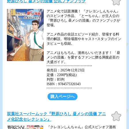
野原ひろし 昼メシの流儀 公式ファンブック
に入
り
アニメ化で話題沸騰！ 『クレヨンしんちゃん』
のスピンオフ作品、「とーちゃん」が主人公の
『野原ひろし 昼メシの流儀』のファンブックが
登場。
アニメ作品の全話エピソード紹介、登場する料
理の解説、明珍場面やキャスト+スタッフのイン
タビューも収録。
アニメはもちろん、漫画もいいだきます！ 「昼
メシの流儀」を愛するファンに贈る満腹必至の
大盛ガイド。
発売日：2025年12月23日
定価：2200円(税込)
判型：B5判
ISBN：9784575320343
購入ページへ
お気
双葉社スーパームック『野原ひろし 昼メシの流儀 アニ
に入
メ化記念セレクション』
り
『クレヨンしんちゃん』公式スピンオフ漫画