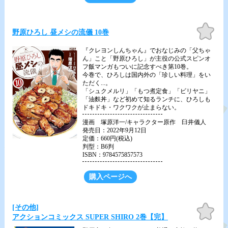
お気
野原ひろし 昼メシの流儀 10巻
に入
り
『クレヨンしんちゃん』でおなじみの「父ちゃ
ん」こと「野原ひろし」が主役の公式スピンオ
フ飯マンガもついに記念すべき第10巻。
今巻で、ひろしは国内外の「珍しい料理」をい
ただく...。
「シュクメルリ」「もつ煮定食」「ビリヤニ」
「油麩丼」など初めて知るランチに、ひろしも
ドキドキ・ワクワクが止まらない。
漫画 塚原洋一/キャラクター原作 臼井儀人
発売日：2022年9月12日
定価：660円(税込)
判型：B6判
ISBN：9784575857573
購入ページへ
お気
[その他]
に入
アクションコミックス SUPER SHIRO 2巻【完】
り