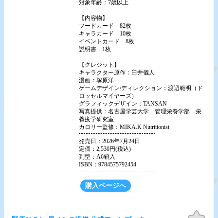
対象年齢：7歳以上
【内容物】
フードカード 82枚
キャラカード 10枚
イベントカード 8枚
説明書 1枚
【クレジット】
キャラクター原作：臼井儀人
漫画：塚原洋一
ゲームデザイン/ディレクション：渡辺範明（ド
ロッセルマイヤーズ）
グラフィックデザイン：TANSAN
写真提供：名古屋学芸大学 管理栄養学部 栄
養疫学研究室
カロリー監修：MIKA.K Nutritionist
発売日：2026年7月24日
定価：2,530円(税込)
判型：A6箱入
ISBN：9784575792454
購入ページへ
お気