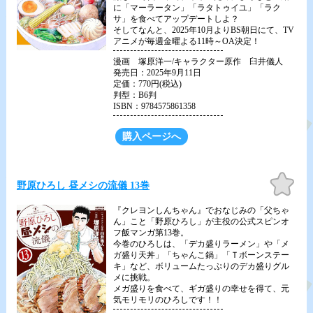
に「マーラータン」「ラタトゥイユ」「ラク
サ」を食べてアップデートしよ？
そしてなんと、2025年10月よりBS朝日にて、TV
アニメが毎週金曜よる11時～OA決定！
漫画 塚原洋一/キャラクター原作 臼井儀人
発売日：2025年9月11日
定価：770円(税込)
判型：B6判
ISBN：9784575861358
購入ページへ
お気
野原ひろし 昼メシの流儀 13巻
に入
り
『クレヨンしんちゃん』でおなじみの「父ちゃ
ん」こと「野原ひろし」が主役の公式スピンオ
フ飯マンガ第13巻。
今巻のひろしは、「デカ盛りラーメン」や「メ
ガ盛り天丼」「ちゃんこ鍋」「Ｔボーンステー
キ」など、ボリュームたっぷりのデカ盛りグル
メに挑戦。
メガ盛りを食べて、ギガ盛りの幸せを得て、元
気モリモリのひろしです！！