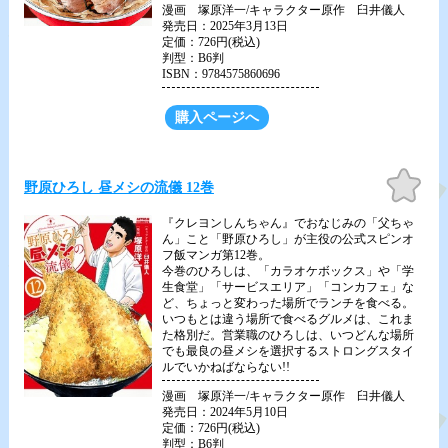
漫画 塚原洋一/キャラクター原作 臼井儀人
発売日：2025年3月13日
定価：726円(税込)
判型：B6判
ISBN：9784575860696
購入ページへ
お気
野原ひろし 昼メシの流儀 12巻
に入
り
『クレヨンしんちゃん』でおなじみの「父ちゃ
ん」こと「野原ひろし」が主役の公式スピンオ
フ飯マンガ第12巻。
今巻のひろしは、「カラオケボックス」や「学
生食堂」「サービスエリア」「コンカフェ」な
ど、ちょっと変わった場所でランチを食べる。
いつもとは違う場所で食べるグルメは、これま
た格別だ。営業職のひろしは、いつどんな場所
でも最良の昼メシを選択するストロングスタイ
ルでいかねばならない!!
漫画 塚原洋一/キャラクター原作 臼井儀人
発売日：2024年5月10日
定価：726円(税込)
判型：B6判