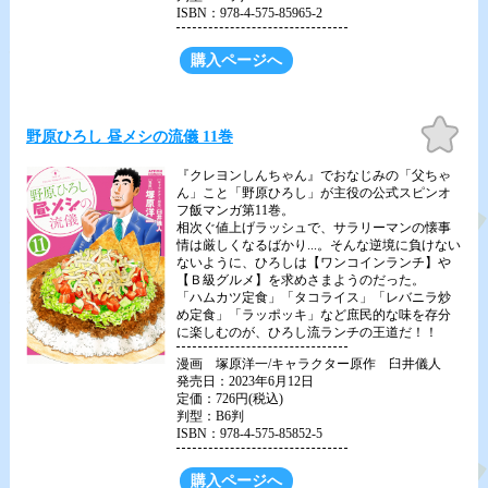
ISBN：978-4-575-85965-2
購入ページへ
お気
野原ひろし 昼メシの流儀 11巻
に入
り
『クレヨンしんちゃん』でおなじみの「父ちゃ
ん」こと「野原ひろし」が主役の公式スピンオ
フ飯マンガ第11巻。
相次ぐ値上げラッシュで、サラリーマンの懐事
情は厳しくなるばかり...。そんな逆境に負けない
ないように、ひろしは【ワンコインランチ】や
【Ｂ級グルメ】を求めさまようのだった。
「ハムカツ定食」「タコライス」「レバニラ炒
め定食」「ラッポッキ」など庶民的な味を存分
に楽しむのが、ひろし流ランチの王道だ！！
漫画 塚原洋一/キャラクター原作 臼井儀人
発売日：2023年6月12日
定価：726円(税込)
判型：B6判
ISBN：978-4-575-85852-5
購入ページへ