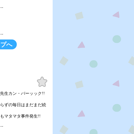
ップへ
お気
に入
り
熱繰先生カン・バーッック!!
かわらずの毎日はまだまだ続
でもマタマタ事件発生!!