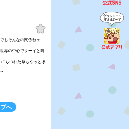
お気
に入
り
! でもそんなの関係ねェ
! 世界の中心でターイと叫
れにもつれた糸もやっとほ
ップへ