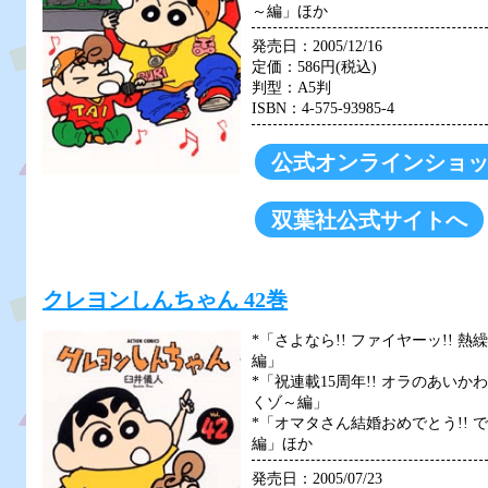
～編」ほか
発売日：2005/12/16
定価：586円(税込)
判型：A5判
ISBN：4-575-93985-4
公式オンラインショ
双葉社公式サイトへ
クレヨンしんちゃん 42巻
*「さよなら!! ファイヤーッ!! 
編」
*「祝連載15周年!! オラのあい
くゾ～編」
*「オマタさん結婚おめでとう!! 
編」ほか
発売日：2005/07/23