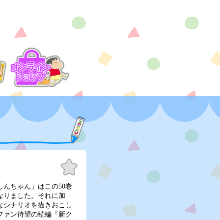
お気
に入
り
んちゃん」はこの50巻
なりました。それに加
なシナリオを描きおこし
ファン待望の続編『新ク