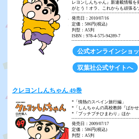
レヨンしんちゃん』新連載情報を発
がとう！オラ、これからも頑張るゾ
発売日：2010/07/16
定価：586円(税込)
判型：A5判
ISBN：978-4-575-94289-7
公式オンラインショ
双葉社公式サイトへ
クレヨンしんちゃん 49巻
*「情熱のスペイン旅行編」
*「しんちゃんの高校教師『ばか
*「プッチプチひまわり」ほか
発売日：2009/07/17
定価：586円(税込)
判型：A5判