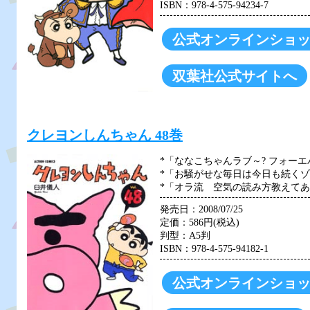
ISBN：978-4-575-94234-7
公式オンラインショ
双葉社公式サイトへ
クレヨンしんちゃん 48巻
*「ななこちゃんラブ～? フォーエ
*「お騒がせな毎日は今日も続くゾ
*「オラ流 空気の読み方教えてあ
発売日：2008/07/25
定価：586円(税込)
判型：A5判
ISBN：978-4-575-94182-1
公式オンラインショ