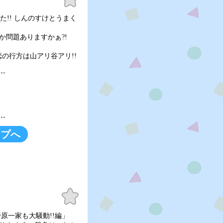
に入
り
た!! しんのすけとうまく
何か問題ありますかぁ?!
恋の行方は山アリ谷アリ!!
ップへ
お気
に入
り
野原一家も大騒動!!編」