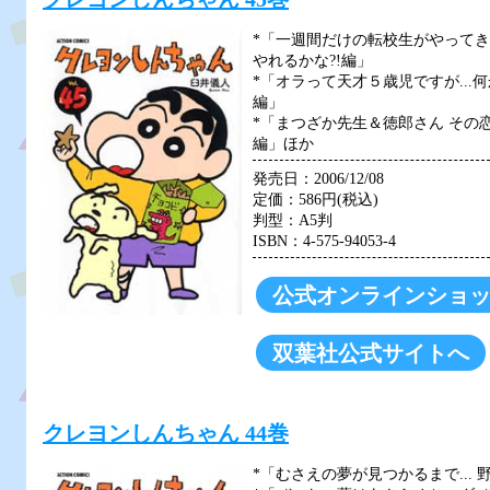
*「一週間だけの転校生がやってき
やれるかな?!編」
*「オラって天才５歳児ですが...
編」
*「まつざか先生＆徳郎さん その
編」ほか
発売日：2006/12/08
定価：586円(税込)
判型：A5判
ISBN：4-575-94053-4
公式オンラインショ
双葉社公式サイトへ
クレヨンしんちゃん 44巻
*「むさえの夢が見つかるまで... 