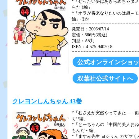
*「ぜったい夢はあきらめちゃダメ
らだ!!編」
*「オラが将来なりたいのは超～モ
編」ほか
発売日：2006/07/14
定価：586円(税込)
判型：A5判
ISBN：4-575-94020-8
公式オンラインショ
双葉社公式サイトへ
クレヨンしんちゃん 43巻
*「むさえが突然やってきた.....
く!!編」
*「とーちゃんの『中国的美人お
もんだ～編」
*「ますみ先生 ヨシりん カザマくん.