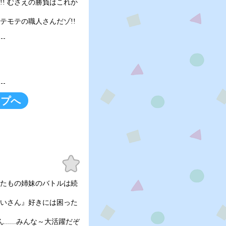
!! むさえの勝負はこれか
テモテの職人さんだゾ!!
ップへ
お気
に入
り
. 似たもの姉妹のバトルは続
ねいさん』好きには困った
.....みんな～大活躍だぞ