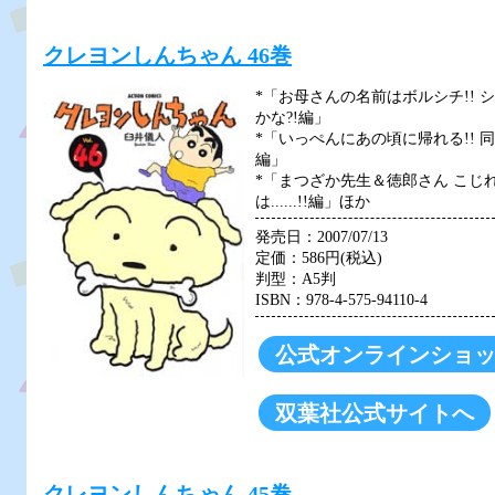
クレヨンしんちゃん 46巻
*「お母さんの名前はボルシチ!!
かな?!編」
*「いっぺんにあの頃に帰れる!! 
編」
*「まつざか先生＆徳郎さん こじ
は......!!編」ほか
発売日：2007/07/13
定価：586円(税込)
判型：A5判
ISBN：978-4-575-94110-4
公式オンラインショ
双葉社公式サイトへ
クレヨンしんちゃん 45巻