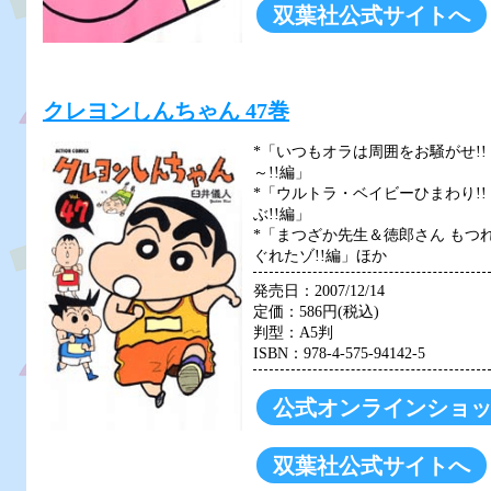
双葉社公式サイトへ
クレヨンしんちゃん 47巻
*「いつもオラは周囲をお騒がせ!
～!!編」
*「ウルトラ・ベイビーひまわり!
ぶ!!編」
*「まつざか先生＆徳郎さん もつ
ぐれたゾ!!編」ほか
発売日：2007/12/14
定価：586円(税込)
判型：A5判
ISBN：978-4-575-94142-5
公式オンラインショ
双葉社公式サイトへ