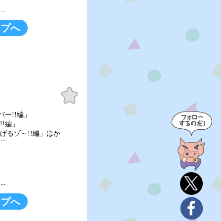
ップへ
お気
に入
り
バー!!編」
!!編」
げるゾ～!!編」ほか
ップへ