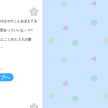
お気
に入
り
 シロはそのことおぼえてる
同窓会っていいな～ァ!!
れにこじれた２人の愛
ップへ
お気