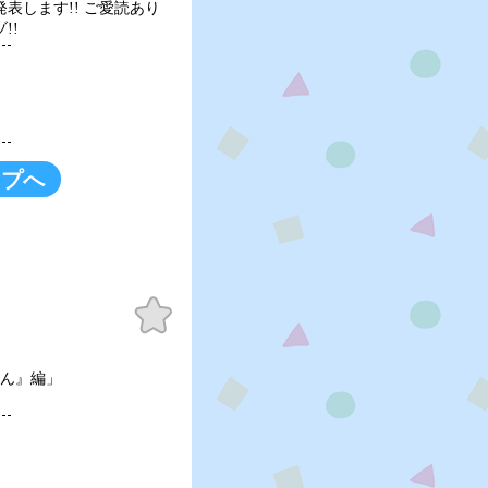
表します!! ご愛読あり
!!
ップへ
お気
に入
り
せん』編」