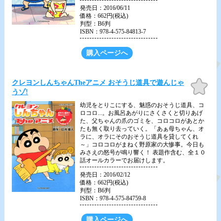
発売日：2016/06/11
価格：662円(税込)
判型：B6判
ISBN：978-4-575-84813-7
購入ページへ
お気
クレヨンしんちゃんTheアニメ おそうじ道具で遊んじゃ
に入
うゾ!
り
幼児をとりこにする、魅惑のおそうじ道具、コ
ロコロ...。お風呂あがりにさくさくと切りあげ
た、父ちゃんの爪のゴミを、コロコロがあとか
たも無く取り去っていく。「あぁ母ちゃん、オ
ラに、オラにそのおそうじ道具を貸してくれ
～」コロコロがまねく野原家の大惨事。今日も
みさえの怒号が鳴り響く！ 表題作含む、全１０
話オールカラーでお届けします。
発売日：2016/02/12
価格：662円(税込)
判型：B6判
ISBN：978-4-575-84759-8
購入ページへ