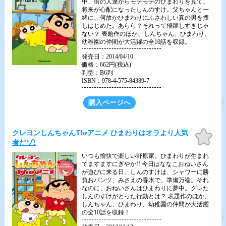
中、街の人達からモテモテのひまわりを見て、
将来が心配になったしんのすけ。父ちゃんと一
緒に、何故かひまわりにふさわしい真の男を捜
しはじめた。あらら？それって飛躍しすぎじゃ
ない？ 表題作のほか、しんちゃん、ひまわり、
幼稚園の仲間が大活躍の全10話を収録。
発売日：2014/04/10
価格：662円(税込)
判型：B6判
ISBN：978-4-575-84389-7
購入ページへ
お気
クレヨンしんちゃんTheアニメ ひまわりはオラより人気
に入
者だゾ!
り
いつも愉快で楽しい野原家。ひまわりが生まれ
てますますにぎやか!! 今日はななこおねいさん
が遊びに来る日。しんのすけは、シャワーに勝
負おパンツ、みさえの香水で、準備万端。それ
なのに、おねいさんはひまわりに夢中。グレた
しんのすけがとった行動とは？ 表題作のほか、
しんちゃん、ひまわり、幼稚園の仲間が大活躍
の全10話を収録！