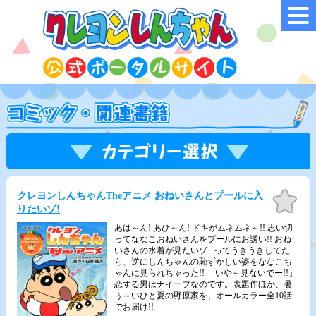
お気
クレヨンしんちゃんTheアニメ おねいさんとプールに入
に入
りたいゾ!
り
あは～ん! あひ～ん! ドキがムネムネ～!! 思い切
ってななこおねいさんをプールにお誘い!! おね
いさんの水着が見たいゾ...ってうきうきしてた
ら、逆にしんちゃんの恥ずかしい姿をななこち
ゃんに見られちゃった!! 「いや～見ないでー!!」
恋する男はナイーブなのです。表題作ほか、暑
ぅ～いひと夏の野原家を、オールカラー全10話
でお届け!!