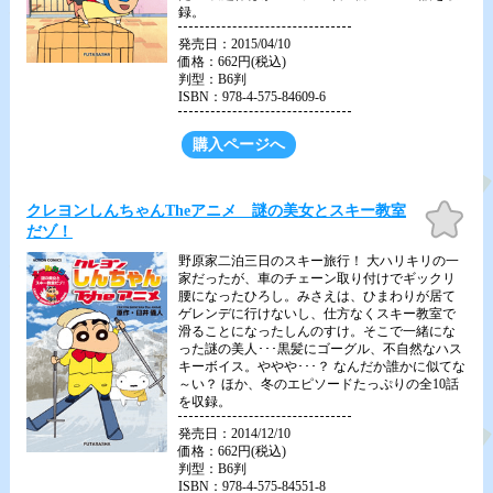
録。
発売日：2015/04/10
価格：662円(税込)
判型：B6判
ISBN：978-4-575-84609-6
購入ページへ
お気
クレヨンしんちゃんTheアニメ 謎の美女とスキー教室
に入
だゾ！
り
野原家二泊三日のスキー旅行！ 大ハリキリの一
家だったが、車のチェーン取り付けでギックリ
腰になったひろし。みさえは、ひまわりが居て
ゲレンデに行けないし、仕方なくスキー教室で
滑ることになったしんのすけ。そこで一緒にな
った謎の美人･･･黒髪にゴーグル、不自然なハス
キーボイス。ややや･･･？ なんだか誰かに似てな
～い？ ほか、冬のエピソードたっぷりの全10話
を収録。
発売日：2014/12/10
価格：662円(税込)
判型：B6判
ISBN：978-4-575-84551-8