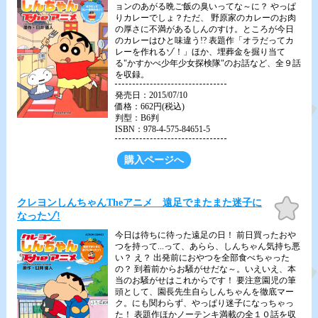
ョンのあがる晩ご飯の臭いってな～に？ やっぱ
りカレーでしょ？ただ、 野原家のカレーのお肉
の厚さに不満があるしんのすけ。ところが今日
のカレーはひと味違う!? 表題作「オラだってカ
レーを作れるゾ！」ほか、埋葬金を掘り当て
る"かすかべ少年少女探検隊"のお話など、全９話
を収録。
発売日：2015/07/10
価格：662円(税込)
判型：B6判
ISBN：978-4-575-84651-5
購入ページへ
お気
クレヨンしんちゃんTheアニメ 遠足でまたまた迷子に
に入
なったゾ!
り
今日は待ちに待った遠足の日！ 前日買ったおや
つを持って...って、あらら、しんちゃん気持ち悪
い？ え？ 出発前におやつを全部食べちゃった
の？ 到着前からお騒がせだな～。いえいえ、本
当のお騒がせはこれからです！ 要注意園児の筆
頭として、園長先生自らしんちゃんを徹底マー
ク。にも関わらず、やっぱり迷子になっちゃっ
た！ 表題作ほかノーテンキ満載の全１０話を収