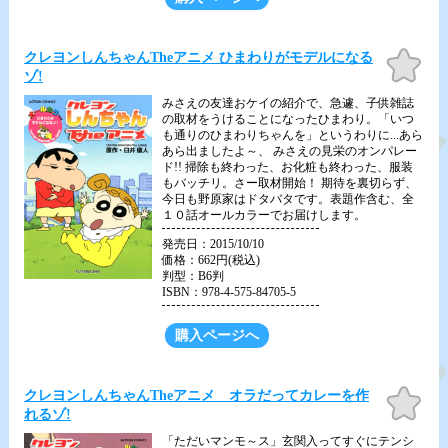
お気
クレヨンしんちゃんTheアニメ ひまわりがモデルになる
に入
ゾ!
り
みさえの友達おケイの紹介で、急遽、子供雑誌
の取材をうけることになったひまわり。「いつ
も通りのひまわりちゃんを」というわりに...あら
あら出ましたよ～、 みさえの見栄のオンパレー
ド!! 掃除も終わった、お化粧も終わった、服装
もバッチリ。さー取材開始！ 期待を裏切らず、
今日も野原家はドタバタです。表題作含む、全
１０話オールカラーでお届けします。
発売日：2015/10/10
価格：662円(税込)
判型：B6判
ISBN：978-4-575-84705-5
購入ページへ
お気
クレヨンしんちゃんTheアニメ オラだってカレーを作
に入
れるゾ!
り
「ただいマンモ～ス」玄関入ってすぐにテンシ