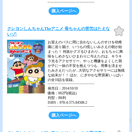
購入ページへ
お気
クレヨンしんちゃんTheアニメ 母ちゃんの苦労はたえな
に入
いゾ!
り
お迎えのバスに間に合わないしんのすけを幼稚
園に送り届け、いつもの慌しいみさえの朝が始
まった！ 何故かグズるひまわり。おもちゃに興
味をしめさないひまわりに与えたのは、キラキ
ラ光るアクセサリー。やっと機嫌をよくした我
が子に一抹の不安を抱えつつも、用事を済ませ
たみさえだったが...大切なアクセサリーには無残
な結末が！！ ほか、にぎやかな野原家いっぱい
の全10話を収録。
発売日：2014/10/10
価格：662円(税込)
判型：B6判
ISBN：978-4-575-84508-2
購入ページへ