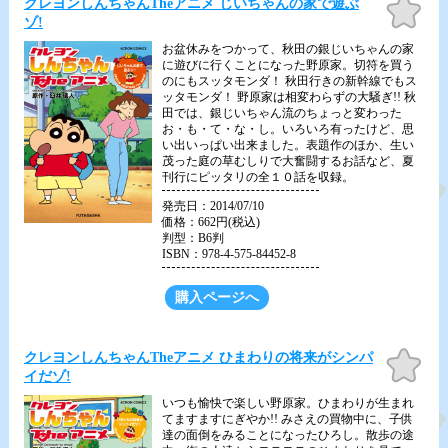
お気
クレヨンしんちゃんTheアニメ じいちゃんの家で遊ぶ
に入
ゾ!
り
お盆休みをつかって、秋田の銀じいちゃんの家
に遊びに行くことになった野原家。切符を買う
のにもスッタモンダ！ 秋田行きの新幹線でもス
ッタモンダ！ 野原家は相変わらずの大騒ぎ!! 秋
田では、銀じいちゃん流のちょっと変わった
お・も・て・な・し。いろいろ有ったけど、思
い出いっぱい出来ました。表題作のほか、生い
茂った庭の草むしりで大奮闘するお話など、夏
刊行にピッタリの全１０話を収録。
発売日：2014/07/10
価格：662円(税込)
判型：B6判
ISBN：978-4-575-84452-8
購入ページへ
お気
クレヨンしんちゃんTheアニメ ひまわりの将来がシンパ
に入
イだゾ!
り
いつも愉快で楽しい野原家。ひまわりが生まれ
てますますにぎやか!! みさえの買物中に、子供
達の面倒をみることになったひろし。散歩の途