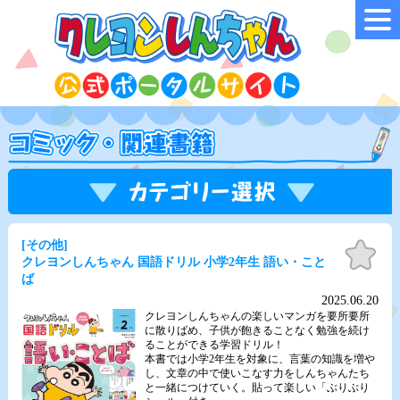
[その他]
お気
に入
クレヨンしんちゃん 国語ドリル 小学2年生 語い・こと
り
ば
2025.06.20
クレヨンしんちゃんの楽しいマンガを要所要所
に散りばめ、子供が飽きることなく勉強を続け
ることができる学習ドリル！
本書では小学2年生を対象に、言葉の知識を増や
し、文章の中で使いこなす力をしんちゃんたち
と一緒につけていく。貼って楽しい「ぶりぶり