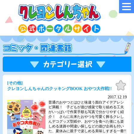
お気
[その他]
に入
クレヨンしんちゃんのクッキングBOOK おやつ大作戦!!
り
2017.12.19
普通のおやつとはひと味違う面白アイデアレシ
ピ満載！ 子どもが遊び感覚で取り組める工夫
がいっぱいで作業手順も写真で分かりやすく紹
介！ さらに出来たおやつを可愛く飾るクレし
んデコグッズ型紙や、おやつを食べた後にも楽
しめる迷路や間違い探しなどの遊び企画も付い
た、夏休みに親子で楽しめる美味しすぎる一冊!!