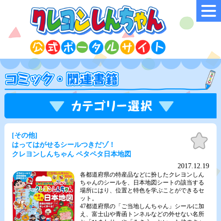
[その他]
お気
に入
はってはがせるシールつきだゾ！
り
クレヨンしんちゃん ペタペタ日本地図
2017.12.19
各都道府県の特産品などに扮したクレヨンしん
ちゃんのシールを、日本地図シートの該当する
場所にはり、位置と特色を学ぶことができるセ
ット。
47都道府県の「ご当地しんちゃん」シールに加
え、富士山や青函トンネルなどの外せない名所