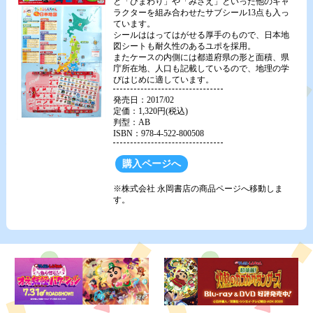
と「ひまわり」や「みさえ」といった他のキャ
ラクターを組み合わせたサブシール13点も入っ
ています。
シールははってはがせる厚手のもので、日本地
図シートも耐久性のあるユポを採用。
またケースの内側には都道府県の形と面積、県
庁所在地、人口も記載しているので、地理の学
びはじめに適しています。
発売日：2017/02
定価：1,320円(税込)
判型：AB
ISBN：978-4-522-800508
購入ページへ
※株式会社 永岡書店の商品ページへ移動しま
す。