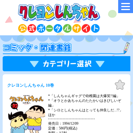
お気
クレヨンしんちゃん 10巻
に入
り
*「しんちゃんギャグで幼稚園は大爆笑!!編」
*「オラとかあちゃんのたたかいはきびしいぞ
編」
*「シロとしんちゃんはとっても仲良しだ...!?」
ほか
発売日：1994/12/09
定価：586円(税込)
判型：A5判