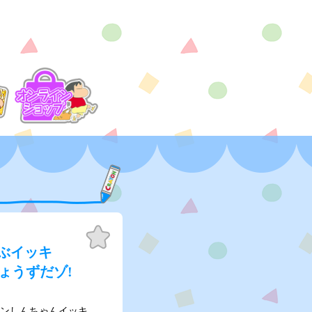
お気
に入
呼ぶイッキ
り
ょうずだゾ!
ヨンしんちゃんイッキ