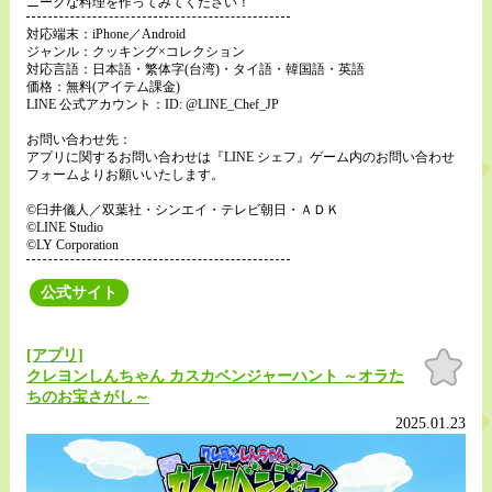
ニークな料理を作ってみてください！
対応端末：iPhone／Android
ジャンル：クッキング×コレクション
対応言語：日本語・繁体字(台湾)・タイ語・韓国語・英語
価格：無料(アイテム課金)
LINE 公式アカウント：ID: @LINE_Chef_JP
お問い合わせ先：
アプリに関するお問い合わせは『LINE シェフ』ゲーム内のお問い合わせ
フォームよりお願いいたします。
©臼井儀人／双葉社・シンエイ・テレビ朝日・ＡＤＫ
©LINE Studio
©LY Corporation
公式サイト
[アプリ]
お気
に入
クレヨンしんちゃん カスカベンジャーハント ～オラた
り
ちのお宝さがし～
2025.01.23