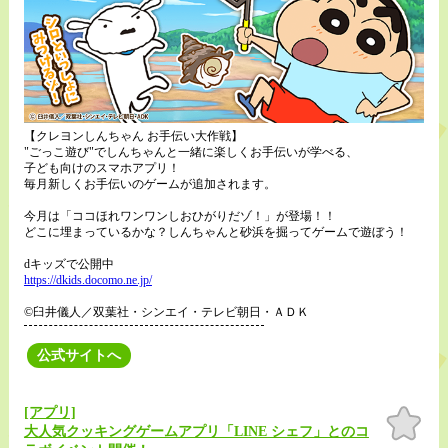
【クレヨンしんちゃん お手伝い大作戦】
"ごっこ遊び"でしんちゃんと一緒に楽しくお手伝いが学べる、
子ども向けのスマホアプリ！
毎月新しくお手伝いのゲームが追加されます。
今月は「ココほれワンワンしおひがりだゾ！」が登場！！
どこに埋まっているかな？しんちゃんと砂浜を掘ってゲームで遊ぼう！
dキッズで公開中
https://dkids.docomo.ne.jp/
©臼井儀人／双葉社・シンエイ・テレビ朝日・ＡＤＫ
公式サイトへ
[アプリ]
お気
に入
大人気クッキングゲームアプリ「LINE シェフ」とのコ