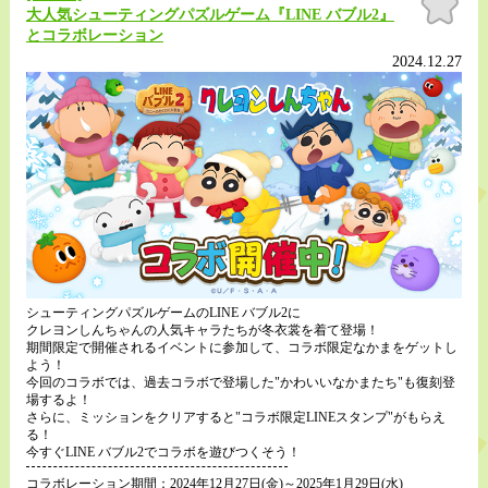
に入
大人気シューティングパズルゲーム『LINE バブル2』
り
とコラボレーション
2024.12.27
シューティングパズルゲームのLINE バブル2に
クレヨンしんちゃんの人気キャラたちが冬衣裳を着て登場！
期間限定で開催されるイベントに参加して、コラボ限定なかまをゲットし
よう！
今回のコラボでは、過去コラボで登場した"かわいいなかまたち"も復刻登
場するよ！
さらに、ミッションをクリアすると"コラボ限定LINEスタンプ"がもらえ
る！
今すぐLINE バブル2でコラボを遊びつくそう！
コラボレーション期間：2024年12月27日(金)～2025年1月29日(水)