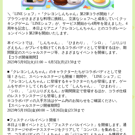
＼「LINE シェフ」×『クレヨンしんちゃん』第2弾コラボ開始！／
ブラウンがさまざまな料理に挑戦し、立派なシェフへと成長していくクッ
キングゲーム「LINEシェフ」が、サービス開始から4周年を迎えました。4
周年を記念し、本日よりアニメ『クレヨンしんちゃん』とのコラボレーシ
ョンイベント第2弾を開始いたします。
本イベントでは、「しんちゃん」、「ひまわり」、「シロ」、「ぶりぶり
ざえもん」がプレイを助けてくれるコラボバディとして登場するほか、期
間限定のスペシャルステージ等、さまざまなイベントを開催します。
【コラボ開催期間】
2023年5月9日(火)11:00 ～ 6月5日(月)23:59まで
■『クレヨンしんちゃん』のキャラクターたちがコラボバディとして登
場！さらに、スペシャルステージも開催！期間中、「LINE シェフ」に
『クレヨンしんちゃん』に登場するキャラクターたちが登場します。ゲー
ムをサポートしてくれるバディとして「しんちゃん」、「ひまわり」、
「シロ」、「ぶりぶりざえもん」が期間限定で登場するほか、コラボ仕様
のレストランステージも登場します。
※コラボバディの入手方法はゲーム内のお知らせをご確認ください。
【スペシャルステージ開催期間】
2023年5月19日(金)00:00 ～ 5月26日(金)23:59まで
■フェスティバルイベント開催！
本日より新イベントとして「フェスティバルイベント」を開催します。通
常ステージやボーナスステージをクリアして「コンパス」を集めること
で、コラボバディの「しんちゃん」や「パジャマしんちゃん」を獲得する