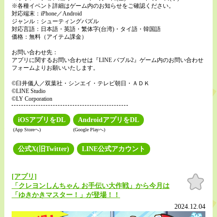
※各種イベント詳細はゲーム内のお知らせをご確認ください。
対応端末：iPhone／Android
ジャンル：シューティングパズル
対応言語：日本語・英語・繁体字(台湾)・タイ語・韓国語
価格：無料（アイテム課金）
お問い合わせ先：
アプリに関するお問い合わせは『LINE バブル2』ゲーム内のお問い合わせ
フォームよりお願いいたします。
©臼井儀人／双葉社・シンエイ・テレビ朝日・ＡＤＫ
©LINE Studio
©LY Corporation
iOSアプリをDL
AndroidアプリをDL
(App Storeへ)
(Google Playへ)
公式X(旧Twitter)
LINE公式アカウント
[アプリ]
お気
に入
「クレヨンしんちゃん お手伝い大作戦」から今月は
り
「ゆきかきマスター！」が登場！！
2024.12.04