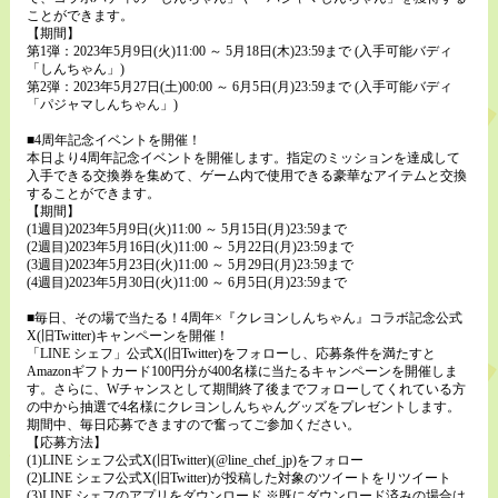
ことができます。
【期間】
第1弾：2023年5月9日(火)11:00 ～ 5月18日(木)23:59まで (入手可能バディ
「しんちゃん」)
第2弾：2023年5月27日(土)00:00 ～ 6月5日(月)23:59まで (入手可能バディ
「パジャマしんちゃん」)
■4周年記念イベントを開催！
本日より4周年記念イベントを開催します。指定のミッションを達成して
入手できる交換券を集めて、ゲーム内で使用できる豪華なアイテムと交換
することができます。
【期間】
(1週目)2023年5月9日(火)11:00 ～ 5月15日(月)23:59まで
(2週目)2023年5月16日(火)11:00 ～ 5月22日(月)23:59まで
(3週目)2023年5月23日(火)11:00 ～ 5月29日(月)23:59まで
(4週目)2023年5月30日(火)11:00 ～ 6月5日(月)23:59まで
■毎日、その場で当たる！4周年×『クレヨンしんちゃん』コラボ記念公式
X(旧Twitter)キャンペーンを開催！
「LINE シェフ」公式X(旧Twitter)をフォローし、応募条件を満たすと
Amazonギフトカード100円分が400名様に当たるキャンペーンを開催しま
す。さらに、Wチャンスとして期間終了後までフォローしてくれている方
の中から抽選で4名様にクレヨンしんちゃんグッズをプレゼントします。
期間中、毎日応募できますので奮ってご参加ください。
【応募方法】
(1)LINE シェフ公式X(旧Twitter)(@line_chef_jp)をフォロー
(2)LINE シェフ公式X(旧Twitter)が投稿した対象のツイートをリツイート
(3)LINE シェフのアプリをダウンロード ※既にダウンロード済みの場合は