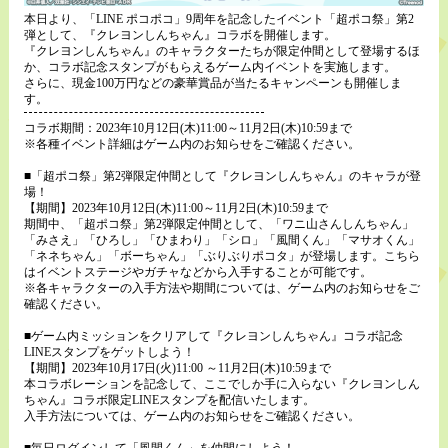
本日より、「LINE ポコポコ」9周年を記念したイベント「超ポコ祭」第2
弾として、『クレヨンしんちゃん』コラボを開催します。
『クレヨンしんちゃん』のキャラクターたちが限定仲間として登場するほ
か、コラボ記念スタンプがもらえるゲーム内イベントを実施します。
さらに、現金100万円などの豪華賞品が当たるキャンペーンも開催しま
す。
コラボ期間：2023年10月12日(木)11:00～11月2日(木)10:59まで
※各種イベント詳細はゲーム内のお知らせをご確認ください。
■「超ポコ祭」第2弾限定仲間として『クレヨンしんちゃん』のキャラが登
場！
【期間】2023年10月12日(木)11:00～11月2日(木)10:59まで
期間中、「超ポコ祭」第2弾限定仲間として、「ワニ山さんしんちゃん」
「みさえ」「ひろし」「ひまわり」「シロ」「風間くん」「マサオくん」
「ネネちゃん」「ボーちゃん」「ぶりぶりポコタ」が登場します。こちら
はイベントステージやガチャなどから入手することが可能です。
※各キャラクターの入手方法や期間については、ゲーム内のお知らせをご
確認ください。
■ゲーム内ミッションをクリアして『クレヨンしんちゃん』コラボ記念
LINEスタンプをゲットしよう！
【期間】2023年10月17日(火)11:00 ～11月2日(木)10:59まで
本コラボレーションを記念して、ここでしか手に入らない『クレヨンしん
ちゃん』コラボ限定LINEスタンプを配信いたします。
入手方法については、ゲーム内のお知らせをご確認ください。
■毎日ログインして「風間くん」を仲間にしよう！