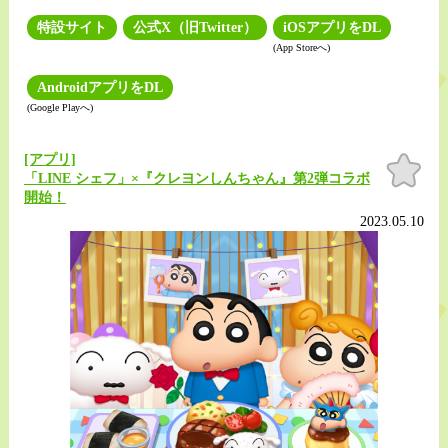
特設サイト
公式X（旧Twitter）
iOSアプリをDL
(App Storeへ)
AndroidアプリをDL
(Google Playへ)
[アプリ]
お気
に入
「LINE シェフ」×『クレヨンしんちゃん』第2弾コラボ
り
開始！
2023.05.10