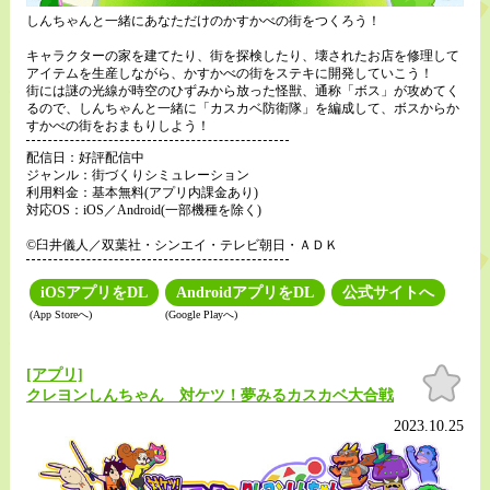
しんちゃんと一緒にあなただけのかすかべの街をつくろう！
キャラクターの家を建てたり、街を探検したり、壊されたお店を修理して
アイテムを生産しながら、かすかべの街をステキに開発していこう！
街には謎の光線が時空のひずみから放った怪獣、通称「ボス」が攻めてく
るので、しんちゃんと一緒に「カスカベ防衛隊」を編成して、ボスからか
すかべの街をおまもりしよう！
配信日：好評配信中
ジャンル：街づくりシミュレーション
利用料金：基本無料(アプリ内課金あり)
対応OS：iOS／Android(一部機種を除く)
©臼井儀人／双葉社・シンエイ・テレビ朝日・ＡＤＫ
iOSアプリをDL
AndroidアプリをDL
公式サイトへ
(App Storeへ)
(Google Playへ)
お気
[アプリ]
に入
クレヨンしんちゃん 対ケツ！夢みるカスカベ大合戦
り
2023.10.25