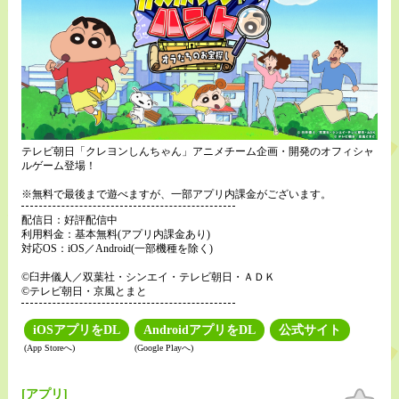
テレビ朝日「クレヨンしんちゃん」アニメチーム企画・開発のオフィシャ
ルゲーム登場！
※無料で最後まで遊べますが、一部アプリ内課金がございます。
配信日：好評配信中
利用料金：基本無料(アプリ内課金あり)
対応OS：iOS／Android(一部機種を除く)
©臼井儀人／双葉社・シンエイ・テレビ朝日・ＡＤＫ
©テレビ朝日・京風とまと
iOSアプリをDL
AndroidアプリをDL
公式サイト
(App Storeへ)
(Google Playへ)
[アプリ]
お気