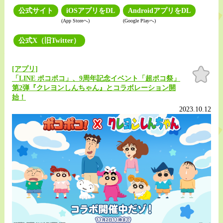
公式サイト
iOSアプリをDL
AndroidアプリをDL
(App Storeへ)
(Google Playへ)
公式X（旧Twitter）
[アプリ]
お気
に入
「LINE ポコポコ」、9周年記念イベント「超ポコ祭」
り
第2弾『クレヨンしんちゃん』とコラボレーション開
始！
2023.10.12