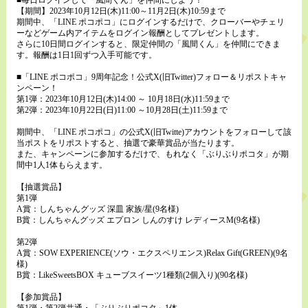
【期間】2023年10月12日(木)11:00～11月2日(木)10:59まで
期間中、「LINE ポコポコ」にログインするだけで、クローバーやチェリ
ーなどゲーム内アイテムをログイン報酬としてプレゼントします。
さらに10日間ログインすると、限定仲間の「風間くん」を仲間にできま
す。報酬は1日1回ずつ入手可能です。
■「LINE ポコポコ」9周年記念！公式X(旧Twitter)フォロー＆リポストキャ
ンペーン！
第1弾：2023年10月12日(木)14:00 ～ 10月18日(水)11:59まで
第2弾：2023年10月22日(日)11:00 ～10月28日(土)11:59まで
期間中、「LINE ポコポコ」の公式X(旧Twitte)アカウントをフォローして該
当ポストをリポストすると、抽選で豪華賞品が当たります。
また、キャンペーンに参加するだけで、もれなく「ぶりぶりポコタ」が期
間中1人1体もらえます。
【抽選賞品】
第1弾
A賞：しんちゃんグッズ 深皿 家族/星(9名様)
B賞：しんちゃんグッズ エプロン しんのすけ レディースM(9名様)
第2弾
A賞：SOW EXPERIENCE(ソウ・エクスペリエンス)Relax Gift(GREEN)(9名
様)
B賞：LikeSweetsBOX キューブスイーツ1種類(2個入り)(90名様)
【参加賞品】
第1弾・第2弾共通・「ぶりぶりポコタ」1体