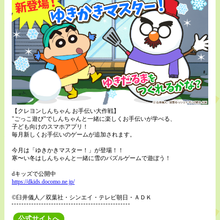
【クレヨンしんちゃん お手伝い大作戦】
"ごっこ遊び"でしんちゃんと一緒に楽しくお手伝いが学べる、
子ども向けのスマホアプリ！
毎月新しくお手伝いのゲームが追加されます。
今月は「ゆきかきマスター！」が登場！！
寒〜い冬はしんちゃんと一緒に雪のパズルゲームで遊ぼう！
dキッズで公開中
https://dkids.docomo.ne.jp/
©臼井儀人／双葉社・シンエイ・テレビ朝日・ＡＤＫ
公式サイトへ