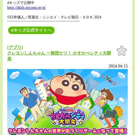
dキッズで公開中
https://dkids.docomo.ne.jp/
©臼井儀人／双葉社・シンエイ・テレビ朝日・ＡＤＫ 2024
dキッズ公式サイトへ
[アプリ]
お気
に入
クレヨンしんちゃん 一致団ケツ！ かすかべシティ大開
り
発
2024.04.15