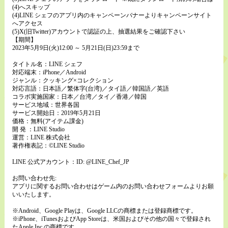
(4)へスキップ
(4)LINE シェフのアプリ内のキャンペーンバナーよりキャンペーンサイト
へアクセス
(5)X(旧Twitter)アカウントで認証の上、抽選結果をご確認下さい
【期間】
2023年5月9日(火)12:00 ～ 5月21日(日)23:59まで
タイトル名：LINE シェフ
対応端末：iPhone／Android
ジャンル：クッキング×コレクション
対応言語：日本語／繁体字(台湾)／タイ語／韓国語／英語
コラボ実施国家：日本／台湾／タイ／香港／韓国
サービス地域：世界各国
サービス開始日：2019年5月21日
価格：無料(アイテム課金)
開 発 ：LINE Studio
運営：LINE 株式会社
著作権表記：©LINE Studio
LINE 公式アカウント：ID: @LINE_Chef_JP
お問い合わせ先:
アプリに関するお問い合わせはゲーム内のお問い合わせフォームよりお願
いいたします。
※Android、Google Playは、Google LLCの商標または登録商標です。
※iPhone、iTunesおよびApp Storeは、米国およびその他の国々で登録され
たApple Inc.の商標です。