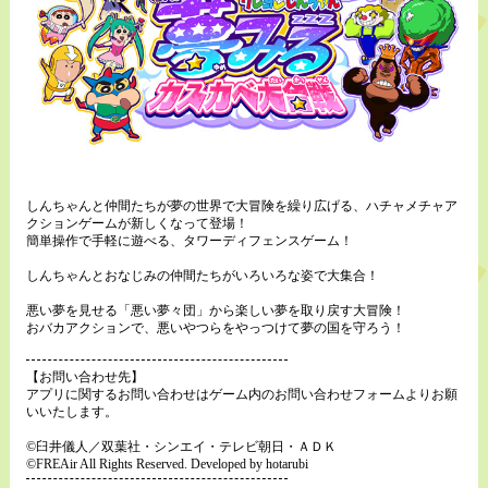
しんちゃんと仲間たちが夢の世界で大冒険を繰り広げる、ハチャメチャア
クションゲームが新しくなって登場！
簡単操作で手軽に遊べる、タワーディフェンスゲーム！
しんちゃんとおなじみの仲間たちがいろいろな姿で大集合！
悪い夢を見せる「悪い夢々団」から楽しい夢を取り戻す大冒険！
おバカアクションで、悪いやつらをやっつけて夢の国を守ろう！
【お問い合わせ先】
アプリに関するお問い合わせはゲーム内のお問い合わせフォームよりお願
いいたします。
©臼井儀人／双葉社・シンエイ・テレビ朝日・ＡＤＫ
©FREAir All Rights Reserved. Developed by hotarubi