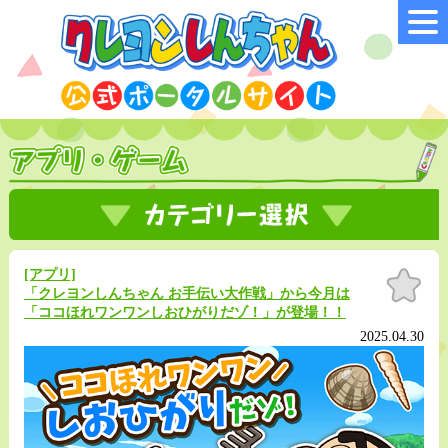
[アプリ]
お気
に入
「クレヨンしんちゃん お手伝い大作戦」から今月は
り
「ココほれワンワンしおひがりだゾ！」が登場！！
2025.04.30