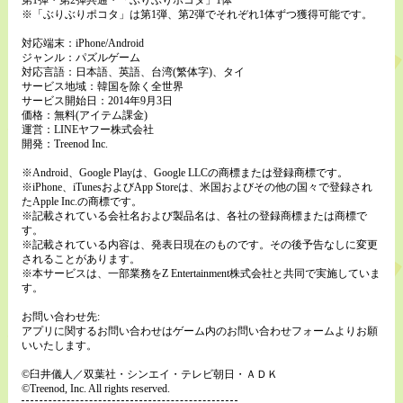
※「ぶりぶりポコタ」は第1弾、第2弾でそれぞれ1体ずつ獲得可能です。
対応端末：iPhone/Android
ジャンル：パズルゲーム
対応言語：日本語、英語、台湾(繁体字)、タイ
サービス地域：韓国を除く全世界
サービス開始日：2014年9月3日
価格：無料(アイテム課金)
運営：LINEヤフー株式会社
開発：Treenod Inc.
※Android、Google Playは、Google LLCの商標または登録商標です。
※iPhone、iTunesおよびApp Storeは、米国およびその他の国々で登録され
たApple Inc.の商標です。
※記載されている会社名および製品名は、各社の登録商標または商標で
す。
※記載されている内容は、発表日現在のものです。その後予告なしに変更
されることがあります。
※本サービスは、一部業務をZ Entertainment株式会社と共同で実施していま
す。
お問い合わせ先:
アプリに関するお問い合わせはゲーム内のお問い合わせフォームよりお願
いいたします。
©臼井儀人／双葉社・シンエイ・テレビ朝日・ＡＤＫ
©Treenod, Inc. All rights reserved.