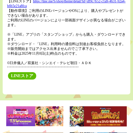
【LINEストア】
https://line.me/S/shop/theme/detail?id=df9c7b52-c1a9-4631-92a4-
b6b5e21a8fca
【動作環境】ご利用のLINEバージョンやOSにより、購入やプレゼントが
できない場合があります。
ご利用のLINEのバージョンにより一部画面デザインが異なる場合がござい
ます。
※「LINE」アプリの「スタンプショップ」からも購入・ダウンロードでき
ます。
※ダウンロード・「LINE」利用時の通信料は別途お客様負担となります。
※販売開始まではアクセス出来ませんのでご了承下さい。
※料金は2025年11月8日(土)時点のものです。
©臼井儀人／双葉社・シンエイ・テレビ朝日・ＡＤＫ
LINEストア