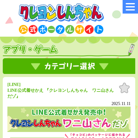
[LINE]
お気
に入
LINE公式着せかえ 『クレヨンしんちゃん ワニ山さん
り
だゾ』
2025.11.11