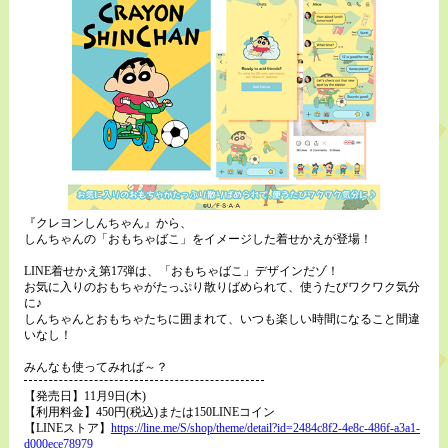
『クレヨンしんちゃん』から、
しんちゃんの「おもちゃばこ」をイメージした着せかえが登場！
LINE着せかえ第17弾は、「おもちゃばこ」デザインだゾ！
お気に入りのおもちゃがたっぷり散りばめられて、使うたびワクワク気分
に♪
しんちゃんとおもちゃたちに囲まれて、いつも楽しい時間になること間違
いなし！
みんなも使ってみれば～？
【発売日】11月9日(木)
【利用料金】450円(税込)または150LINEコイン
【LINEストア】
https://line.me/S/shop/theme/detail?id=2484c8f2-4e8c-486f-a3a1-
d000ece78979