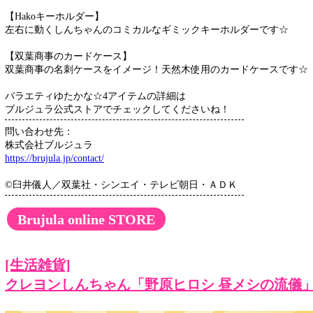
【Hakoキーホルダー】
左右に動くしんちゃんのコミカルなギミックキーホルダーです☆
【双葉商事のカードケース】
双葉商事の名刺ケースをイメージ！天然木使用のカードケースです☆
バラエティゆたかな☆4アイテムの詳細は
ブルジュラ公式ストアでチェックしてくださいね！
問い合わせ先：
株式会社ブルジュラ
https://brujula.jp/contact/
©臼井儀人／双葉社・シンエイ・テレビ朝日・ＡＤＫ
Brujula online STORE
[生活雑貨]
クレヨンしんちゃん「野原ヒロシ 昼メシの流儀