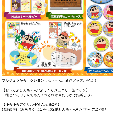
ブルジュラから『クレヨンしんちゃん』新作グッズが登場！
【ぜ〜んぶしんちゃん!?ぷっくりジュエリー缶バッジ】
10種ぜ〜んぶしんちゃん！☆どれが当たるかはお楽しみ♪
【ゆらゆらアクリル小物入れ 第2弾】
好評第2弾はおもちゃばこVer.と探偵しんちゃん&シロVer.の全2種！