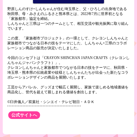
野原しんのすけ=しんちゃんが住む埼玉県と、父・ひろしの出身地である
秋田県、母・みさえのふるさと熊本県とは、2022年7月に世界初となる
「家族都市」協定を締結。
しんちゃんと三県は一つのチームとして、相互交流や観光振興に取り組ん
でいます。
この度、「家族都市プロジェクト」の一環として、クレヨンしんちゃんと
家族都市でつながる日本の技をテーマにした、しんちゃん×三県のコラボ
レーション商品の販売が決定いたしました。
今回のコンセプトは「CRAYON SHINCHAN JAPAN CRAFTS（クレヨンし
んちゃんジャパンクラフト）」。
クレヨンしんちゃんと家族都市でつながる日本の技をテーマに、秋田県・
埼玉県・熊本県の伝統産業や紋様としんちゃんたちが出会った新たなコラ
ボレーションデザインの商品を展開いたします。
工芸からアパレル、グッズまで幅広く展開し、家族で楽しめる地域価値を
商品化し、世代を超えて親しまれる価値を創出します。
©臼井儀人／双葉社・シンエイ・テレビ朝日・ＡＤＫ
公式サイトへ