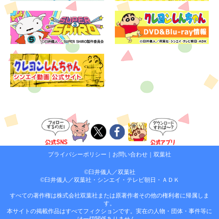
プライバシーポリシー
｜
お問い合わせ
｜
双葉社
©臼井儀人／双葉社
©臼井儀人／双葉社・シンエイ・テレビ朝日・ＡＤＫ
すべての著作権は株式会社双葉社または原著作者その他の権利者に帰属しま
す。
本サイトの掲載作品はすべてフィクションです。実在の人物・団体・事件等に