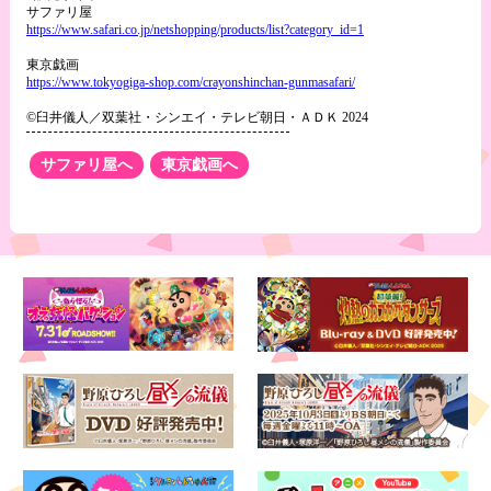
サファリ屋
https://www.safari.co.jp/netshopping/products/list?category_id=1
東京戯画
https://www.tokyogiga-shop.com/crayonshinchan-gunmasafari/
©臼井儀人／双葉社・シンエイ・テレビ朝日・ＡＤＫ 2024
サファリ屋へ
東京戯画へ