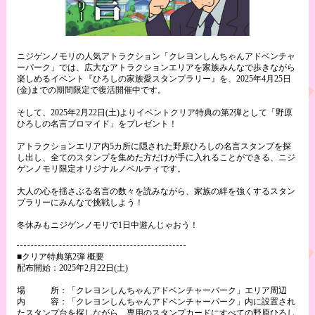
ニジゲンノモリの人気アトラクション「クレヨンしんちゃんアドベンチャ
ーパーク」では、広大なアトラクションエリアを家族みんなで歩きながら
楽しめるイベント『ひろしの家族愛スタンプラリー』を、2025年4月25日
(金)までの期間限定で復活開催中です。
そして、2025年2月22日(土)よりイベントクリア特典の第2弾として「野原
ひろしの名言ブロマイド」をプレゼント！
アトラクションエリア内5カ所に隠された野原ひろしの名言スタンプを探
し出し、全てのスタンプを集めた方だけが手に入れることができる、ニジ
ゲンノモリ限定オリジナルノベルティです。
大人の心を揺さぶる名言の数々を読みながら、家族の絆を強くするスタン
プラリーにみんなで挑戦しよう！
冬休みもニジゲンノモリで1日中遊んじゃおう！
■クリア特典第2弾 概要
配布開始：2025年2月22日(土)
場 所：「クレヨンしんちゃんアドベンチャーパーク」エリア周辺
内 容：「クレヨンしんちゃんアドベンチャーパーク」内に設置され
たスタンプ台を探しながら、専用のスタンプカードにすべての野原ひろし