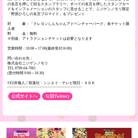
の名言を押して回るスタンプラリー。すべての名言を押したスタンプカー
ドをインフォメーションのスタッフに見せることで、ニジゲンノモリ限定
「野原ひろしの名言ブロマイド」をプレゼント
対 象：「クレヨンしんちゃんアドベンチャーパーク」各チケット購
入者
料 金：無料
※別途、アトラクションチケットは必要となります
営業時間：10:00～17:00(最終受付16:00)
問い合わせ先：
株式会社ニジゲンノモリ
TEL 0799-64-7061
(受付時間 9:00～19:30)
©臼井儀人／双葉社・シンエイ・テレビ朝日・ＡＤＫ
公式サイトへ
X(旧Twitter)