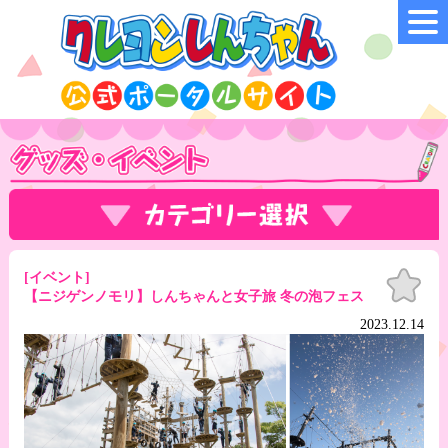
お気
[イベント]
に入
【ニジゲンノモリ】しんちゃんと女子旅 冬の泡フェス
り
2023.12.14