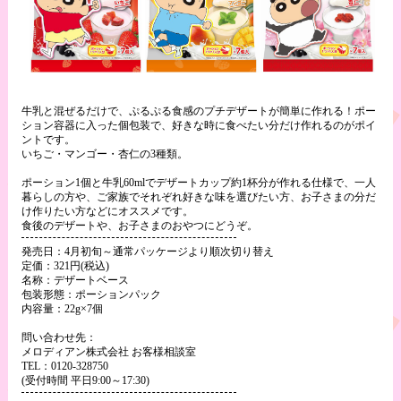
牛乳と混ぜるだけで、ぷるぷる食感のプチデザートが簡単に作れる！ポー
ション容器に入った個包装で、好きな時に食べたい分だけ作れるのがポイ
ントです。
いちご・マンゴー・杏仁の3種類。
ポーション1個と牛乳60mlでデザートカップ約1杯分が作れる仕様で、一人
暮らしの方や、ご家族でそれぞれ好きな味を選びたい方、お子さまの分だ
け作りたい方などにオススメです。
食後のデザートや、お子さまのおやつにどうぞ。
発売日：4月初旬～通常パッケージより順次切り替え
定価：321円(税込)
名称：デザートベース
包装形態：ポーションパック
内容量：22g×7個
問い合わせ先：
メロディアン株式会社 お客様相談室
TEL：0120-328750
(受付時間 平日9:00～17:30)