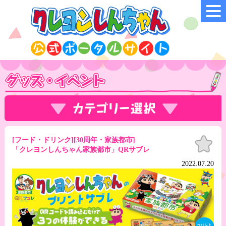
お気
[フード・ドリンク][30周年・家族都市]
に入
「クレヨンしんちゃん家族都市」QRサブレ
り
2022.07.20