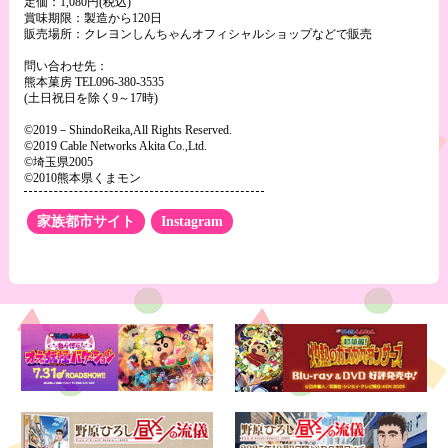
定価：1,080円(税込)
賞味期限：製造から120日
販売場所：クレヨンしんちゃんオフィシャルショップなどで販売
問い合わせ先：
熊本菓房 TEL096-380-3535
(土日祝日を除く9～17時)
©2019－ShindoReika,All Rights Reserved.
©2019 Cable Networks Akita Co.,Ltd.
©埼玉県2005
©2010熊本県くまモン
家族都市サイト
Instagram