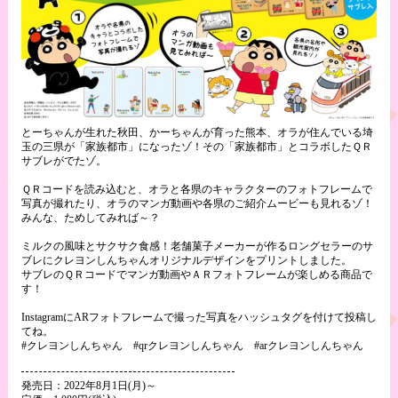
とーちゃんが生れた秋田、かーちゃんが育った熊本、オラが住んでいる埼
玉の三県が「家族都市」になったゾ！その「家族都市」とコラボしたＱＲ
サブレがでたゾ。
ＱＲコードを読み込むと、オラと各県のキャラクターのフォトフレームで
写真が撮れたり、オラのマンガ動画や各県のご紹介ムービーも見れるゾ！
みんな、ためしてみれば～？
ミルクの風味とサクサク食感！老舗菓子メーカーが作るロングセラーのサ
ブレにクレヨンしんちゃんオリジナルデザインをプリントしました。
サブレのＱＲコードでマンガ動画やＡＲフォトフレームが楽しめる商品で
す！
InstagramにARフォトフレームで撮った写真をハッシュタグを付けて投稿し
てね。
#クレヨンしんちゃん #qrクレヨンしんちゃん #arクレヨンしんちゃん
発売日：2022年8月1日(月)～