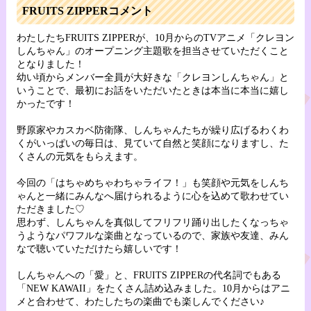
FRUITS ZIPPERコメント
わたしたちFRUITS ZIPPERが、10月からのTVアニメ「クレヨン
しんちゃん」のオープニング主題歌を担当させていただくこと
となりました！
幼い頃からメンバー全員が大好きな「クレヨンしんちゃん」と
いうことで、最初にお話をいただいたときは本当に本当に嬉し
かったです！
野原家やカスカベ防衛隊、しんちゃんたちが繰り広げるわくわ
くがいっぱいの毎日は、見ていて自然と笑顔になりますし、た
くさんの元気をもらえます。
今回の「はちゃめちゃわちゃライフ！」も笑顔や元気をしんち
ゃんと一緒にみんなへ届けられるように心を込めて歌わせてい
ただきました♡
思わず、しんちゃんを真似してフリフリ踊り出したくなっちゃ
うようなパワフルな楽曲となっているので、家族や友達、みん
なで聴いていただけたら嬉しいです！
しんちゃんへの「愛」と、FRUITS ZIPPERの代名詞でもある
「NEW KAWAII」をたくさん詰め込みました。10月からはアニ
メと合わせて、わたしたちの楽曲でも楽しんでください♪