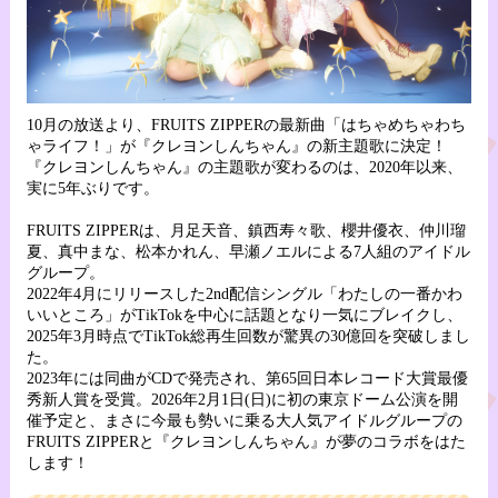
10月の放送より、FRUITS ZIPPERの最新曲「はちゃめちゃわち
ゃライフ！」が『クレヨンしんちゃん』の新主題歌に決定！
『クレヨンしんちゃん』の主題歌が変わるのは、2020年以来、
実に5年ぶりです。
FRUITS ZIPPERは、月足天音、鎮西寿々歌、櫻井優衣、仲川瑠
夏、真中まな、松本かれん、早瀬ノエルによる7人組のアイドル
グループ。
2022年4月にリリースした2nd配信シングル「わたしの一番かわ
いいところ」がTikTokを中心に話題となり一気にブレイクし、
2025年3月時点でTikTok総再生回数が驚異の30億回を突破しまし
た。
2023年には同曲がCDで発売され、第65回日本レコード大賞最優
秀新人賞を受賞。2026年2月1日(日)に初の東京ドーム公演を開
催予定と、まさに今最も勢いに乗る大人気アイドルグループの
FRUITS ZIPPERと『クレヨンしんちゃん』が夢のコラボをはた
します！