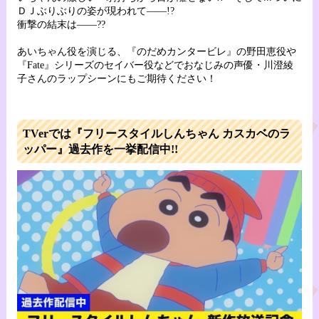
ＤＪぶりぶりの姿が現われて――!?
衝撃の結末は――??
あいちゃん役を演じる、『のだめカンタービレ』の野田恵役や
『Fate』シリーズのセイバー役などでおなじみの声優・川澄綾
子さんのラップシーンにもご期待ください！
TVerでは『フリースタイルしんちゃん カスカベのラ
ッパー』過去作を一挙配信中!!