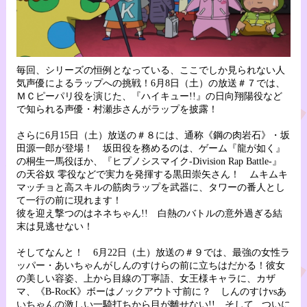
毎回、シリーズの恒例となっている、ここでしか見られない人
気声優によるラップへの挑戦！6月8日（土）の放送＃７では、
ＭＣピーパリ役を演じた、『ハイキュー!!』の日向翔陽役など
で知られる声優・村瀬歩さんがラップを披露！
さらに6月15日（土）放送の＃８には、通称《鋼の肉岩石》・坂
田源一郎が登場！ 坂田役を務めるのは、ゲーム『龍が如く』
の桐生一馬役ほか、『ヒプノシスマイク-Division Rap Battle-』
の天谷奴 零役などで実力を発揮する黒田崇矢さん！ ムキムキ
マッチョと高スキルの筋肉ラップを武器に、タワーの番人とし
て一行の前に現れます！
彼を迎え撃つのはネネちゃん!! 白熱のバトルの意外過ぎる結
末は見逃せない！
そしてなんと！ 6月22日（土）放送の＃９では、最強の女性ラ
ッパー・あいちゃんがしんのすけらの前に立ちはだかる！彼女
の美しい容姿、上から目線の丁寧語、女王様キャラに、カザ
マ、《B-RocK》ボーはノックアウト寸前に？ しんのすけvsあ
いちゃんの激しい一騎打ちから目が離せない!! そして...ついに