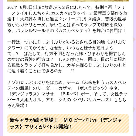
2024年6月8日(土)に放送から３週にわたって、特別企画『フリ
ースタイルしんちゃん カスカベのラッパー』最新章３部作を放
送中！大好評を博した過去２シリーズに引き続き、普段の世界
観からガラリと一変。争いごとはすべてラップで勝敗を決め
る、パラレルワールドの《カスカベシティ》を舞台にお届け！
一行は、ついにＤＪぶりぶりがいるとされる目的地《ぶりぶり
タワー》に向かうが、なぜか、いつもと様子が違うよう
で...？ はたして、行方不明となった妹・ひまわりを探すしん
のすけの冒険の行方は？ しんのすけら一同は、目の前に現れ
る難敵をラップで打ち負かし、カギを握るＤＪぶりぶりのもと
に辿り着くことはできるのか――!?
ナゾのＤＪぶりぶりをはじめ、チーム《未来を担うカスカベシ
ティの新風》のリーダー・カザマ、《ボスラビッツ》ネネ、
《デンジャラス》マサオ、《B-RocK》ボー、そして、女性ラッ
パー３人組カオル、アミ、クミの《バリバリガールズ》ももち
ろん登場！
新キャラが続々登場！ ＭＣピーパリvs 《デンジャ
ラス》マサオがバトル開始!!