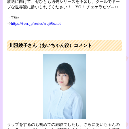
放送に向けて、ぜひとも過去シリーズを予習し、クールでドー
プな世界観に酔いしれてください！ YO！ チェケラだゾ～♪♪
・TVer
⇒
https://tver.jp/series/srqi9bzn5t
川澄綾子さん（あいちゃん役）コメント
ラップをするのも初めての経験でしたし、さらにあいちゃんの