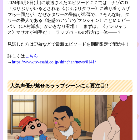
2024年6月8日(土)に放送されたエピソード＃７では、ナゾのＤ
Ｊぶりぶりがいるとされる《ぶりぶりタワー》に辿り着くカザ
マら一同だが、なぜかタワーの警備が希薄で...？そんな時、タ
ワーの番人である《魅惑のアゲアゲマジシャン》ことＭＣピー
パリ（CV村瀬歩）がいきなり登場！ まずは、《デンジャラ
ス》マサオが相手だ！ ラップバトルの行方は一体――？
見逃した方はTVerなどで最新エピソードを期間限定で配信中！
詳しくは
こちら
→
https://www.tv-asahi.co.jp/shinchan/news/0141/
人気声優が魅せるラップシーンにも要注目!!