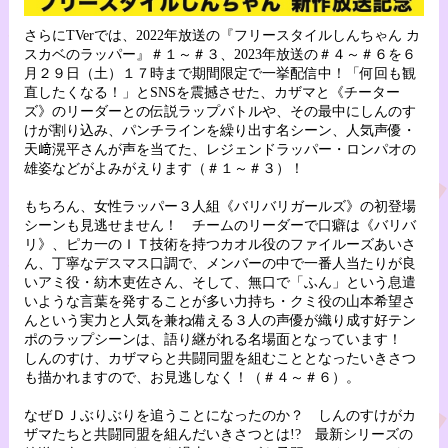
さらにTVerでは、2022年放送の『フリースタイルしんちゃん カ
スカベのラッパー』＃１～＃３、2023年放送の＃４～＃６を６
月２９日（土）１７時まで期間限定で一挙配信中！「何回も観
直したくなる！」とSNSを震撼させた、カザマと《チーター
ズ》のリーダーとの伝説ラップバトルや、その最中にしんのす
けが割り込み、パンチラインを繰り出す名シーン、人気声優・
天﨑滉平さんが声を当てた、レジェンドラッパー・ロンパオの
雄姿などがよみがえります（＃１～＃３）！
もちろん、女性ラッパー３人組《バリバリガールズ》の初登場
シーンも見逃せません！ チームのリーダーで口癖は《バリバ
リ》、ピカ一のＩＴ技術を持つカオル役のファイルーズあいさ
ん、丁寧なデスマス口調で、メンバーの中で一番人当たりが良
いアミ役・紡木吏佐さん、そして、無口で「ふん」という息遣
いような言葉を発することが多い力持ち・クミ役の山本希望さ
んという実力と人気を兼ね備える３人の声優が織り成す好テン
ポのラップシーンは、語り継がれる名場面となっています！
しんのすけ、カザマらと共闘同盟を組むこととなったいきさつ
も描かれますので、お見逃しなく！（＃４～＃６）。
なぜＤＪぶりぶりを追うことになったのか？ しんのすけがカ
ザマたちと共闘同盟を組んだいきさつとは!? 最新シリーズの