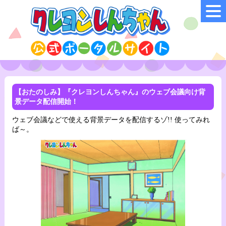
【おたのしみ】『クレヨンしんちゃん』のウェブ会議向け背
景データ配信開始！
ウェブ会議などで使える背景データを配信するゾ!! 使ってみれ
ば～。