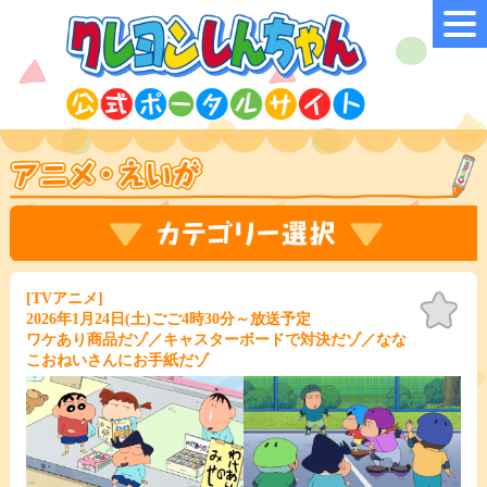
[TVアニメ]
お気
に入
2026年1月24日(土)ごご4時30分～放送予定
り
ワケあり商品だゾ／キャスターボードで対決だゾ／なな
こおねいさんにお手紙だゾ