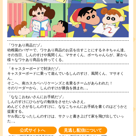
「ワケあり商品だゾ」
幼稚園のバザーで、ワケあり商品のお店を出すことにするネネちゃん達。
その当日、しんのすけや風間くん、マサオくん、ボーちゃんらが、家から
様々なワケあり商品を持ってくる。
「キャスターボードで対決だゾ」
キャスターボードに乗って遊んでいるしんのすけ、風間くん、マサオく
ん。
そこへ、南カスカベハリケーンズと名乗るチームがあらわれた！
そのリーダーから、しんのすけが勝負を挑まれ...。
「ななこおねいさんにお手紙だゾ」
しんのすけにひらがなの勉強をさせたいみさえ。
めんどくさがるしんのすけに、ななこちゃんにお手紙を書くのはどうかと
提案する。
ヤル気になったしんのすけは、サクッと書き上げて家を飛び出していっ
た...。
公式サイトへ
見逃し配信について