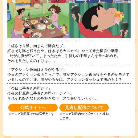
「紅さそり隊、肉まんで勝負だゾ」
紅さそり隊と戦うため、はるばるカスカベにやって来た横浜中華隊。
だがお腹が空いてしまったため、手持ちの中華まんを食べ始める。
それを見たしんのすけは......。
「アクション仮面はオラがやるゾ」
今日のアクション仮面ごっこで、誰がアクション仮面役をやるのかモメて
いるしんのすけ達。誰がやるかは、アクションダッシュで決める！？
「今日は手巻き寿司だゾ」
今夜の野原家は手巻き寿司パーティー。
それぞれ好きなものを好きなペースで巻いていくが...。
公式サイトへ
見逃し配信について
※テレビ朝日系での放送予定です。
※テレビ朝日内の公式サイトへ移動
します。