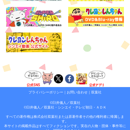
プライバシーポリシー
｜
お問い合わせ
｜
双葉社
©臼井儀人／双葉社
©臼井儀人／双葉社・シンエイ・テレビ朝日・ＡＤＫ
すべての著作権は株式会社双葉社または原著作者その他の権利者に帰属しま
す。
本サイトの掲載作品はすべてフィクションです。実在の人物・団体・事件等に