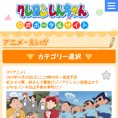
[TVアニメ]
お気
に入
2025年11月29日(土)ごご4時30分～放送予定
り
紅さそり隊、肉まんで勝負だゾ／アクション仮面はオラ
がやるゾ／今日は手巻き寿司だゾ