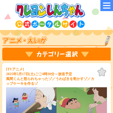
[TVアニメ]
お気
に入
2025年5月17日(土)ごご4時30分～放送予定
り
風間くんと怒られちゃったゾ／うわばきを乾かすゾ／カ
ップケーキを作るゾ