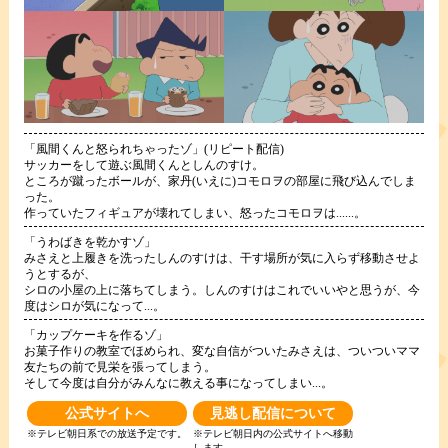
「風間くんと怒られちゃったゾ」(リピート配信)
サッカーをして遊ぶ風間くんとしんのすけ。
ところが蹴ったボールが、家丹(いえに)コモロヲの部屋に飛び込んでしま
った。
作っていたフィギュアが壊れてしまい、怒ったコモロヲは......。
「うわばきを乾かすゾ」
みさえと上履きを洗ったしんのすけは、干す場所が気に入らず移動させよ
うとするが、
シロの小屋の上に落ちてしまう。しんのすけはこれでいいやと思うが、今
度はシロが気になって...。
「カップケーキを作るゾ」
お菓子作りの教室でほめられ、変な自信がついたみさえは、ついついママ
友たちの前で見栄を張ってしまう。
そして今度は自分がみんなに教える事になってしまい...。
公式サイトへ
見逃し配信について
※テレビ朝日系での放送予定です。
※テレビ朝日内の公式サイトへ移動
します。